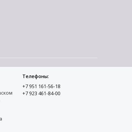
Телефоны:
+7 951 161-56-18
вском
+7 923 461-84-00
а
а