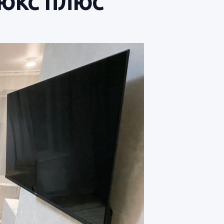
Люкс плюс