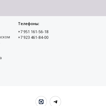
Телефоны:
+7 951 161-56-18
вском
+7 923 461-84-00
а
а