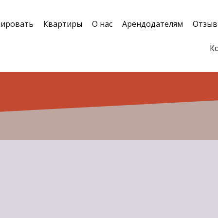
нировать
Квартиры
О нас
Арендодателям
Отзы
К